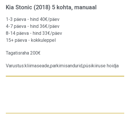
Kia Stonic (2018) 5 kohta, manuaal
1-3 päeva - hind 40€/päev
4-7 päeva - hind 36€/päev
8-14 päeva - hind 33€/päev
15+ päeva - kokkuleppel
Tagatisraha 200€
Varustus:
kliimaseade,
parkimisandurid,
püsikiiruse hoidja