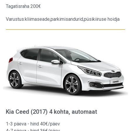
Tagatisraha 200€
Varustus:
kliimaseade,
parkimisandurid,
püsikiiruse hoidja
Kia Ceed (2017) 4 kohta, automaat
1-3 päeva - hind 40€/päev
4-7 päeva - hind 36€/päev