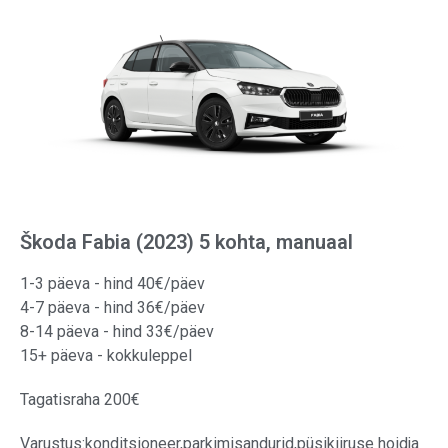
Škoda Fabia (2023) 5 kohta, manuaal
1-3 päeva - hind 40€/päev
4-7 päeva - hind 36€/päev
8-14 päeva - hind 33€/päev
15+ päeva - kokkuleppel
Tagatisraha 200€
Varustus:
konditsioneer,
parkimisandurid,
püsikiiruse hoidja