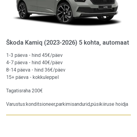
Škoda Kamiq (2023-2026) 5 kohta, automaat
1-3 päeva - hind 45€/päev
4-7 päeva - hind 40€/päev
8-14 päeva - hind 36€/päev
15+ päeva - kokkuleppel
Tagatisraha 200€
Varustus:
konditsioneer,
parkimisandurid,
püsikiiruse hoidja