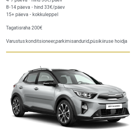
8-14 päeva - hind 33€/päev
15+ päeva - kokkuleppel
Tagatisraha 200€
Varustus:
konditsioneer,
parkimisandurid,
püsikiiruse hoidja